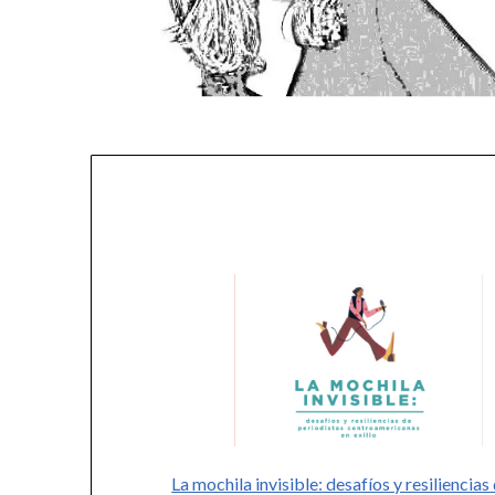
La mochila invisible: desafíos y resiliencias