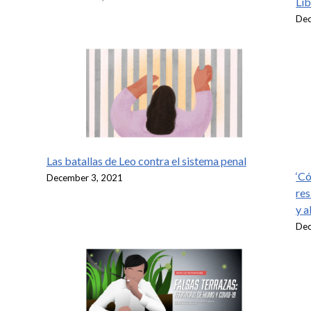
Lib
Dec
Las batallas de Leo contra el sistema penal
‘Có
December 3, 2021
res
y a
Dec