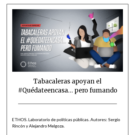
Tabacaleras apoyan el
#Quédateencasa… pero fumando
Posted
by
on
scingulata13@gmail.com
ETHOS. Laboratorio de políticas públicas. Autores: Sergio
May
Rincón y Alejandro Melgoza.
28,