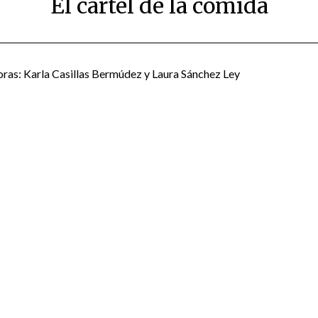
El cártel de la comida
Posted
by
on
scingulata13@gmail.com
oras: Karla Casillas Bermúdez y Laura Sánchez Ley
February
25,
2019