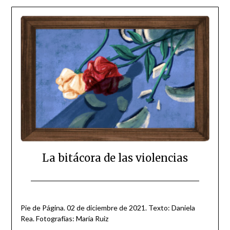
La bitácora de las violencias
Posted
by
on
scingulata13@gmail.com
Pie de Página. 02 de diciembre de 2021. Texto: Daniela
December
Rea. Fotografías: María Ruiz
2,