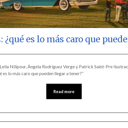
: ¿qué es lo más caro que puede
Posted
by
on
scingulata13@gmail.com
 Leila Nilipour, Ángela Rodríguez Verge y Patrick Saint-Pre Ilustra
ué es lo más caro que pueden llegar a tener?”
April
10,
2018
Read more