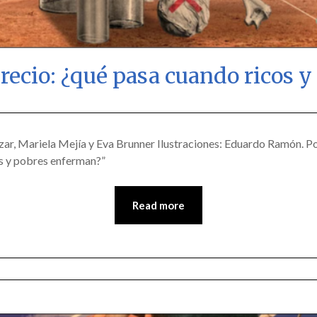
precio: ¿qué pasa cuando ricos
Posted
by
on
scingulata13@gmail.com
ar, Mariela Mejía y Eva Brunner Ilustraciones: Eduardo Ramón. Por a
cos y pobres enferman?”
April
5,
2018
Read more