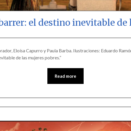
barrer: el destino inevitable de
Posted
by
on
scingulata13@gmail.com
ador, Eloísa Capurro y Paula Barba. Ilustraciones: Eduardo Ramón. P
nevitable de las mujeres pobres.”
March
31,
2018
Read more