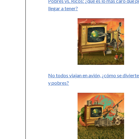
Pobres vs. Ricos: ¿qué es lo más caro que 
llegar a tener?
No todos viajan en avión, ¿cómo se divierte
y pobres?