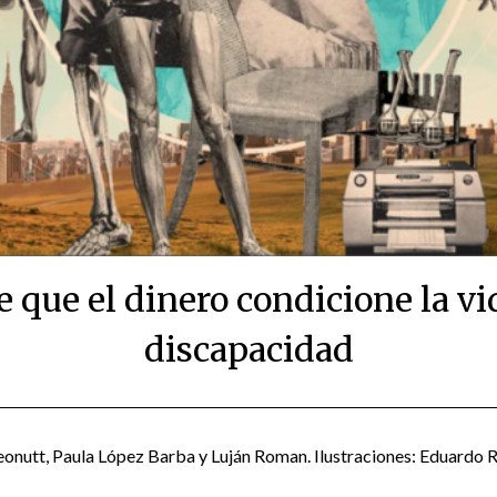
e que el dinero condicione la vi
discapacidad
Posted
by
on
scingulata13@gmail.com
eonutt, Paula López Barba y Luján Roman. Ilustraciones: Eduardo
March