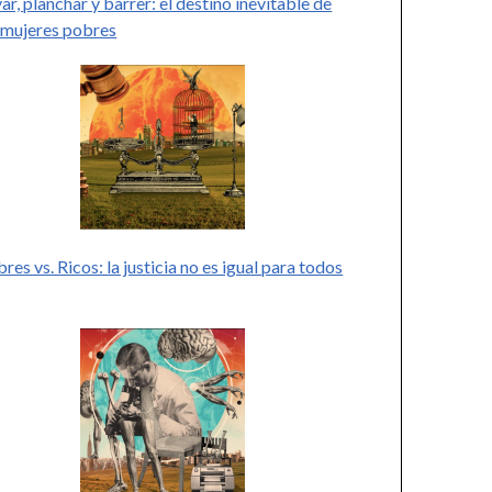
ar, planchar y barrer: el destino inevitable de
 mujeres pobres
res vs. Ricos: la justicia no es igual para todos