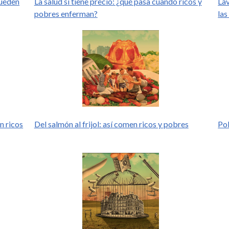
pueden
La salud sí tiene precio: ¿qué pasa cuando ricos y
Lav
pobres enferman?
las
n ricos
Del salmón al frijol: así comen ricos y pobres
Pob