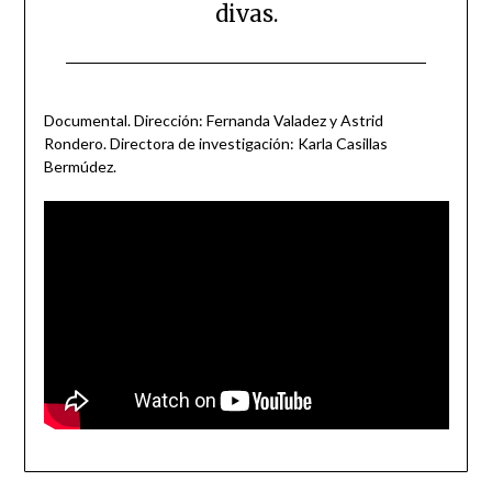
divas.
Posted
by
on
scingulata13@gmail.com
Documental. Dirección: Fernanda Valadez y Astrid
September
Rondero. Directora de investigación: Karla Casillas
28,
Bermúdez.
2024