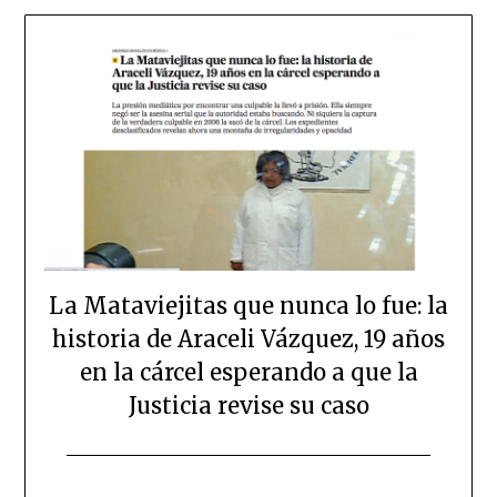
La Mataviejitas que nunca lo fue: la
historia de Araceli Vázquez, 19 años
en la cárcel esperando a que la
Justicia revise su caso
Posted
by
on
scingulata13@gmail.com