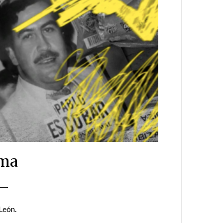
rma
León.