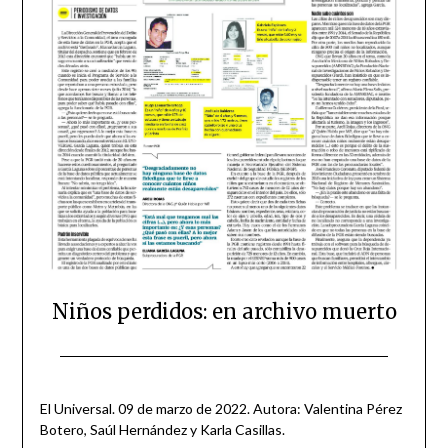
Niños perdidos: en archivo muerto
Posted
by
on
scingulata13@gmail.com
El Universal. 09 de marzo de 2022. Autora: Valentina Pérez
March
Botero, Saúl Hernández y Karla Casillas.
9,