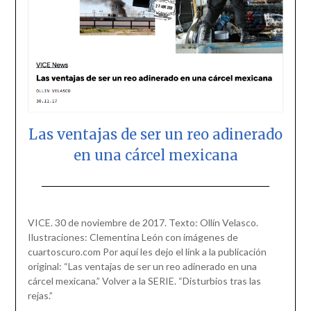
Las ventajas de ser un reo adinerado
en una cárcel mexicana
Posted
by
on
scingulata13@gmail.com
VICE. 30 de noviembre de 2017. Texto: Ollín Velasco.
November
Ilustraciones: Clementina León con imágenes de
30,
cuartoscuro.com Por aquí les dejo el link a la publicación
2017
original: “Las ventajas de ser un reo adinerado en una
cárcel mexicana.” Volver a la SERIE. “Disturbios tras las
rejas.”