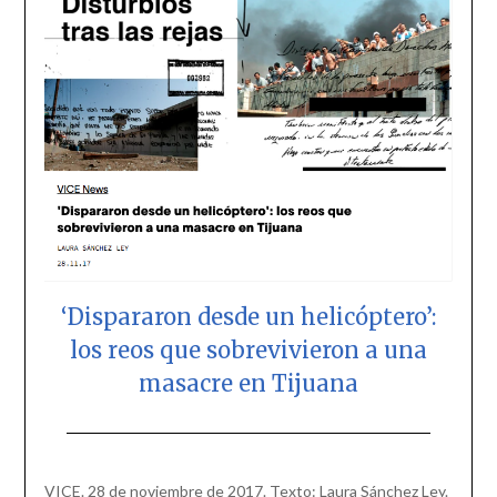
‘Dispararon desde un helicóptero’:
los reos que sobrevivieron a una
masacre en Tijuana
Posted
by
on
scingulata13@gmail.com
VICE. 28 de noviembre de 2017. Texto: Laura Sánchez Ley.