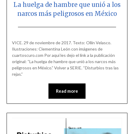
La huelga de hambre que unió a los
narcos más peligrosos en México
Posted
by
on
scingulata13@gmail.com
VICE. 29 de noviembre de 2017. Texto: Ollín Velasco.
November
Ilustraciones: Clementina León con imágenes de
29,
cuartoscuro.com Por aquí les dejo el link a la publicación
2017
original: “La huelga de hambre que unió a los narcos más
peligrosos en México.” Volver a SERIE. “Disturbios tras las
rejas.”
Read more