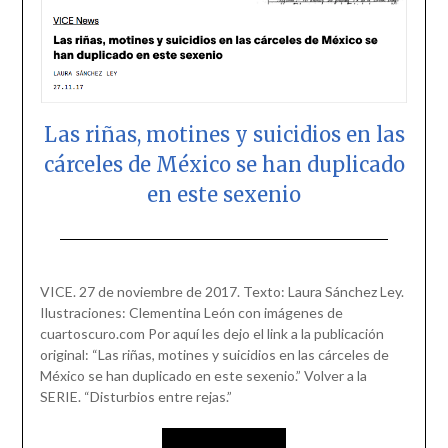
Las riñas, motines y suicidios en las
cárceles de México se han duplicado
en este sexenio
Posted
by
on
scingulata13@gmail.com
VICE. 27 de noviembre de 2017. Texto: Laura Sánchez Ley.
November
Ilustraciones: Clementina León con imágenes de
27,
cuartoscuro.com Por aquí les dejo el link a la publicación
2017
original: “Las riñas, motines y suicidios en las cárceles de
México se han duplicado en este sexenio.” Volver a la
SERIE. “Disturbios entre rejas.”