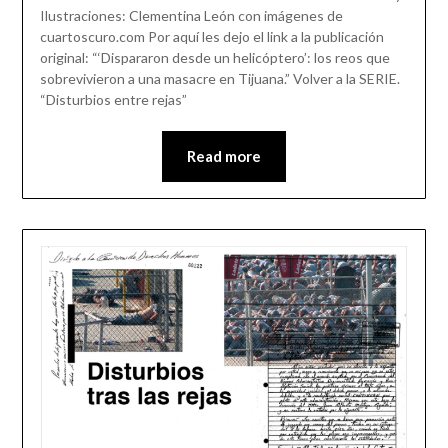
November
Ilustraciones: Clementina León con imágenes de
28,
cuartoscuro.com Por aquí les dejo el link a la publicación
2017
original: “‘Dispararon desde un helicóptero’: los reos que
sobrevivieron a una masacre en Tijuana.” Volver a la SERIE.
“Disturbios entre rejas”
Read more