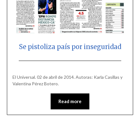
Se pistoliza país por inseguridad
Posted
by
on
scingulata13@gmail.com
El Universal. 02 de abril de 2014. Autoras: Karla Casillas y
April
Valentina Pérez Botero.
2,
2014
Read more
© 2026 Karla Casillas Bermúdez
| Powered by
Minimalist Blog
WordPress Theme